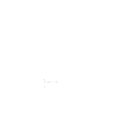
Gebrauchtwagensuche
Finanzdienste
Digitale
Extras
Über uns
Übersicht