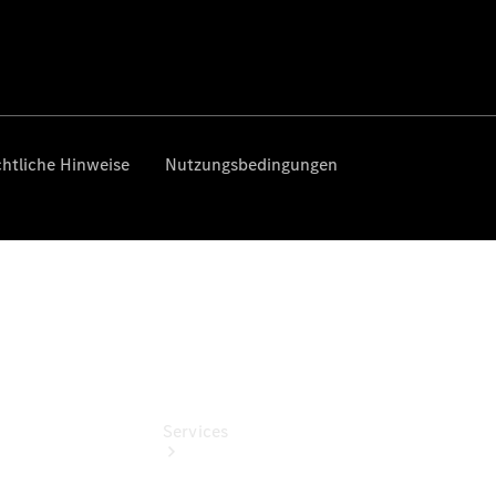
Junge
Sterne
Junge
Sterne -
elektrisch
Mercedes-
Benz
Online
Store
Services