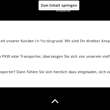
Zum Inhalt springen
Anbieter
Anbieter
heit unserer Kunden im Vordergrund. Wir sind Ihr direkter Ans
Übersicht
 PKW oder Transporter, überzeugen Sie sich von unserem vielf
ansporter? Dann fühlen Sie sich herzlich dazu eingeladen, si
Startseite
Ansprechpartner
finden
Beratung
vereinbaren
Servicetermin