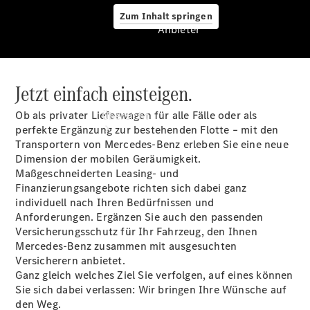
Zum Inhalt springen
Anbieter
Jetzt einfach einsteigen.
Anbieter
Ob als privater Lieferwagen für alle Fälle oder als
Übersicht
perfekte Ergänzung zur bestehenden Flotte – mit den
Transportern von Mercedes-Benz erleben Sie eine neue
Dimension der mobilen Geräumigkeit.
Maßgeschneiderten Leasing- und
Finanzierungsangebote richten sich dabei ganz
individuell nach Ihren Bedürfnissen und
Anforderungen. Ergänzen Sie auch den passenden
Startseite
Versicherungsschutz für Ihr Fahrzeug, den Ihnen
Ansprechpartner
Mercedes-Benz zusammen mit ausgesuchten
finden
Versicherern anbietet.
Probefahrt
Ganz gleich welches Ziel Sie verfolgen, auf eines können
vereinbaren
Sie sich dabei verlassen: Wir bringen Ihre Wünsche auf
Beratung
den Weg.