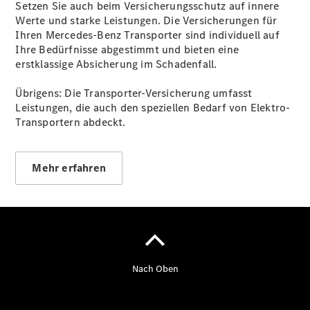
Setzen Sie auch beim Versicherungsschutz auf innere
Werte und starke Leistungen. Die Versicherungen für
Ihren Mercedes-Benz Transporter sind individuell auf
Ihre Bedürfnisse abgestimmt und bieten eine
Übersicht
erstklassige Absicherung im Schadenfall.
Unfallreparaturen
SmallRepair
Übrigens: Die Transporter-Versicherung umfasst
Rücknahme
Leistungen, die auch den speziellen Bedarf von Elektro-
&
Transportern abdeckt.
Entsorgung
Wartung
Reparatur
Service-
Mehr erfahren
und
Garantie-
Pakete
Mobile
Service
Fleet
Services
Elektrofahrzeug-
Service