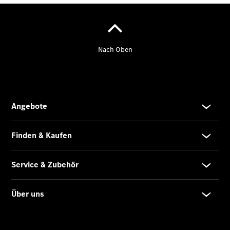
Finanzdienste
Reifen &
Kompletträder
Reifen- und
Komplettradschutz
EU-
Reifenlabel
Transporter-
Service