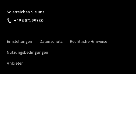
Übersicht
Unfallreparaturen
SmallRepair
Rücknahme
&
Entsorgung
Wartung
Reparatur
Service-
und
Garantie-
Pakete
Mobile
Service
Fleet
Services
Elektrofahrzeug-
Service